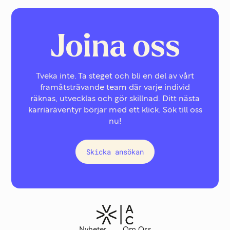
Joina oss
Tveka inte. Ta steget och bli en del av vårt
framåtsträvande team där varje individ
räknas, utvecklas och gör skillnad. Ditt nästa
karriäräventyr börjar med ett klick. Sök till oss
nu!
Skicka ansökan