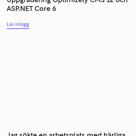
Uppgradering Optimizely CMS 12 och
ASP.NET Core 6
Läs inlägg
Karriär
Jag sökte en arbetsplats med härliga