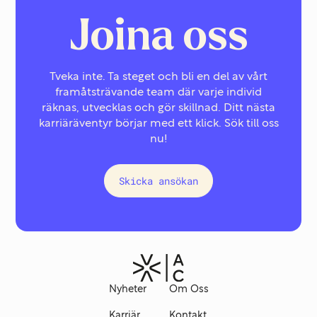
Joina oss
Tveka inte. Ta steget och bli en del av vårt
framåtsträvande team där varje individ
räknas, utvecklas och gör skillnad. Ditt nästa
karriäräventyr börjar med ett klick. Sök till oss
nu!
Skicka ansökan
Nyheter
Om Oss
Karriär
Kontakt