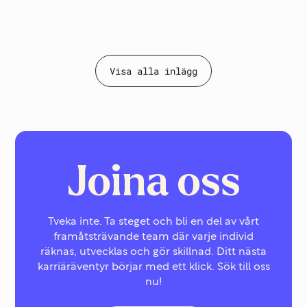
Läs inlägg
Visa alla inlägg
Joina oss
Tveka inte. Ta steget och bli en del av vårt
framåtsträvande team där varje individ
räknas, utvecklas och gör skillnad. Ditt nästa
karriäräventyr börjar med ett klick. Sök till oss
nu!